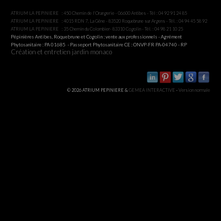
ATRIUM LA PEPINIERE : 450 Chemin de l'Orangerie - 06600 Antibes - Tél : 04 92 91 24 85
ATRIUM LA PEPINIERE : 4015 RDN 7, La Gêne - 83520 Roquebrune sur Argens - Tél. : 04 94 45 58 92
ATRIUM LA PEPINIERE : 35 Chemin du Colombier- 83310 Cogolin - Tél. : 04 98 21 10 25
Pépinières Antibes, Roquebrune et Cogolin : vente aux professionnels - Agrément
Phytosanitaire : PA 01685 - Passeport Phytosanitaire CE : ONVP-FR PA-04740 - RP
Création et entretien jardin monaco
© 2026 ATRIUM PEPINIERE &
GEMEA INTERACTIVE
-
Version normale